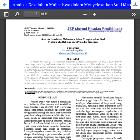
Analisis Kesalahan Mahasiswa dalam Menyelesaikan Soal Matematika Ditinjau dari Prosedur Newman