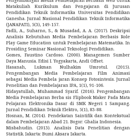
Pengembangan Media Pembelajaran Berbasis Web Untuk
Matakuliah Kurikulum dan Pengajaran di Jurusan
Pendidikan Teknik Informatika Universitas Pendidikan
Ganesha. Jurnal Nasional Pendidikan Teknik Informatika
(JANAPATI), 5(3), 149-157.
Fadli, A., Suharno, S., & Musadad, A. A. (2017). Deskripsi
Analisis Kebutuhan Media Pembelajaran Berbasis Role
Play Game Education untuk Pembelajaran Matematika. In
Prosiding Seminar Nasional Teknologi Pendidikan.
Gomes, Faustino Cardoso. (2000). Managemen Sumber
Daya Manusia. Edisi I. Yogyakarta, Andi Offset.
Hasanah, Lukman Nulhakim Umrotul. (2015).
Pengembangan Media Pembelajaran Film Animasi
sebagai Media Pembela jaran Konsep Fotosintesis. Jurnal
Penelitian dan Pembelajaran IPA, 1(1), 91-106.
Hidayatullah, Muhammad Syarif. (2016). Pengembangan
Media Pembelajaran Berba sis Flipbook Maker Pada Mata
Pelajaran Elektronika Dasar di SMK Negeri 1 Sampang.
Jurnal Pendidikan Teknik Elektro, 5(1), 83-88.
Hosnan, M. (2014). Pendekatan Saintifik dan Kontekstual
dalam Pembelajaran Abad 21. Bogor: Ghalia Indonesia.
Misbahudin. (2013). Analisis Data Penelitian dengan
Statistik. Jakarta: Bumi Aksara Jakarta.