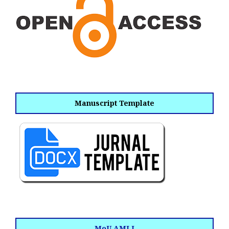
Manuscript Template
MoU AMLI