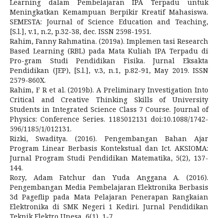
Learning dalam Pembelajaran IPA Terpadu untuk
Meningkatkan Kemampuan Berpikir Kreatif Mahasiswa.
SEMESTA: Journal of Science Education and Teaching,
[S.l.], v.1, n.2, p.32-38, dec. ISSN 2598-1951.
Rahim, Fanny Rahmatina. (2019a). Implemen tasi Research
Based Learning (RBL) pada Mata Kuliah IPA Terpadu di
Pro-gram Studi Pendidikan Fisika. Jurnal Eksakta
Pendidikan (JEP), [S.l.], v.3, n.1, p.82-91, May 2019. ISSN
2579-860X.
Rahim, F R et al. (2019b). A Preliminary Investigation Into
Critical and Creative Thinking Skills of University
Students in Integrated Science Class 7 Course. Journal of
Physics: Conference Series. 1185012131 doi:10.1088/1742-
596/1185/1/012131.
Rizki, Swaditya. (2016). Pengembangan Bahan Ajar
Program Linear Berbasis Kontekstual dan Ict. AKSIOMA:
Jurnal Program Studi Pendidikan Matematika, 5(2), 137-
144.
Rozy, Adam Fatchur dan Yuda Anggana A. (2016).
Pengembangan Media Pembelajaran Elektronika Berbasis
3d Pageflip pada Mata Pelajaran Penerapan Rangkaian
Elektronika di SMK Negeri 1 Kediri. Jurnal Pendidikan
Teknik Elektro Unesa, 6(1), 1-7.