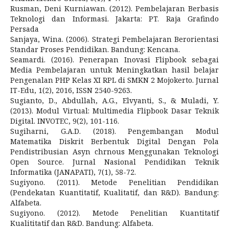
Rusman, Deni Kurniawan. (2012). Pembelajaran Berbasis
Teknologi dan Informasi. Jakarta: PT. Raja Grafindo
Persada
Sanjaya, Wina. (2006). Strategi Pembelajaran Berorientasi
Standar Proses Pendidikan. Bandung: Kencana.
Seamardi. (2016). Penerapan Inovasi Flipbook sebagai
Media Pembelajaran untuk Meningkatkan hasil belajar
Pengenalan PHP Kelas XI RPL di SMKN 2 Mojokerto. Jurnal
IT-Edu, 1(2), 2016, ISSN 2540-9263.
Sugianto, D., Abdullah, A.G., Elvyanti, S., & Muladi, Y.
(2013). Modul Virtual: Multimedia Flipbook Dasar Teknik
Digital. INVOTEC, 9(2), 101-116.
Sugiharni, G.A.D. (2018). Pengembangan Modul
Matematika Diskrit Berbentuk Digital Dengan Pola
Pendistribusian Asyn chrnous Menggunakan Teknologi
Open Source. Jurnal Nasional Pendidikan Teknik
Informatika (JANAPATI), 7(1), 58-72.
Sugiyono. (2011). Metode Penelitian Pendidikan
(Pendekatan Kuantitatif, Kualitatif, dan R&D). Bandung:
Alfabeta.
Sugiyono. (2012). Metode Penelitian Kuantitatif
Kualititatif dan R&D. Bandung: Alfabeta.