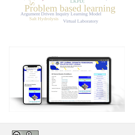
LKPD;
Problem based learning
Argument Driven Inquiry Learning Model
Salt Hydrolysis
Virtual Laboratory