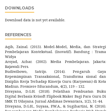
DOWNLOADS
Download data is not yet available.
REFERENCES
Aqib, Zainal. (2013). Model-Model, Media, dan Strategi
Pembelajaran Kontekstual. (Inovatif). Bandung : Yrama
Widya
Arsyad, Azhar. (2002). Media Pembelajaran. Jakarta:
Rajawali Pers.
Budiwibowo, Satrijo. (2014). Pengaruh Gaya
Kepemimpinan Transaksional, Transforma sional dan
Disiplin Kerja Terhadap Kinerja Guru (Karyawan) di Kota
Madiun. Premiere Educandum, 4(2), 119 – 132.
Divayana, D.G.H. (2018). Pelatihan Pembuatan Buku
Digital Berbasis Kvisoft Flipbook Maker Bagi Para Guru Di
SMK TI Udayana. Jurnal Abdimas Dewantara, 1(2), 31-44.
Divayana, D.G.H., Suyasa, P.W.A., & Sugihartini, N. (2016).