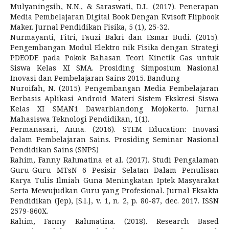
Mulyaningsih, N.N., & Saraswati, D.L. (2017). Penerapan
Media Pembelajaran Digital Book Dengan Kvisoft Flipbook
Maker. Jurnal Pendidikan Fisika, 5 (1), 25-32.
Nurmayanti, Fitri, Fauzi Bakri dan Esmar Budi. (2015).
Pengembangan Modul Elektro nik Fisika dengan Strategi
PDEODE pada Pokok Bahasan Teori Kinetik Gas untuk
Siswa Kelas XI SMA. Prosiding Simposium Nasional
Inovasi dan Pembelajaran Sains 2015. Bandung
Nuroifah, N. (2015). Pengembangan Media Pembelajaran
Berbasis Aplikasi Android Materi Sistem Ekskresi Siswa
Kelas XI SMAN1 Dawarblandong Mojokerto. Jurnal
Mahasiswa Teknologi Pendidikan, 1(1).
Permanasari, Anna. (2016). STEM Education: Inovasi
dalam Pembelajaran Sains. Prosiding Seminar Nasional
Pendidikan Sains (SNPS)
Rahim, Fanny Rahmatina et al. (2017). Studi Pengalaman
Guru-Guru MTsN 6 Pesisir Selatan Dalam Penulisan
Karya Tulis Ilmiah Guna Meningkatan Iptek Masyarakat
Serta Mewujudkan Guru yang Profesional. Jurnal Eksakta
Pendidikan (Jep), [S.l.], v. 1, n. 2, p. 80-87, dec. 2017. ISSN
2579-860X.
Rahim, Fanny Rahmatina. (2018). Research Based